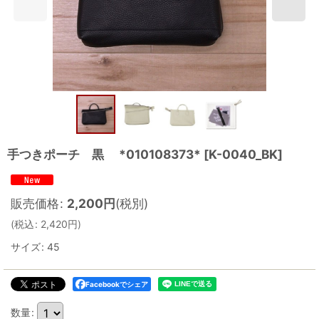
手つきポーチ 黒 *010108373*
[
K-0040_BK
]
販売価格
:
2,200
円
(税別)
(
税込
:
2,420
円
)
サイズ
:
45
Facebookでシェア
数量
: