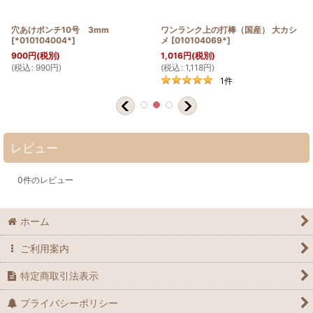
穴あけポンチ10号 3mm
ワンランク上の打棒（国産） 大カシ
[
*010104004*
]
メ
[
010104069*
]
900
円
(税別)
1,016
円
(税別)
(
税込
:
990
円
)
(
税込
:
1,118
円
)
(
1
件
レビュー
0
件のレビュー
ホーム
ご利用案内
特定商取引法表示
プライバシーポリシー