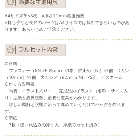
A4サイズ革×3枚 ※厚さ1.2ｍｍ程度推奨
※持ち手など長尺のパーツはA4サイズでは裁断できないものがあ
ります、あらかじめご了承ください。
○材料
ファスナー（5N ZF 25cm）×1本、尻止め（Ni）×1個、Dカン
（10ｍｍ）×1個、大カシメ（8.5ｍｍ Ni）×2組、ピスネーム
○作り方説明書
写真・イラスト入り！ 完成品のイラスト（名称・サイズ入
り）型紙と必要枚数、必要な道具がわかります。
詳しい図解と説明に沿って進めていくだけでバッグが作れま
す。
○型紙
7枚（縫い代込みの原寸大、厚紙でカット済み）