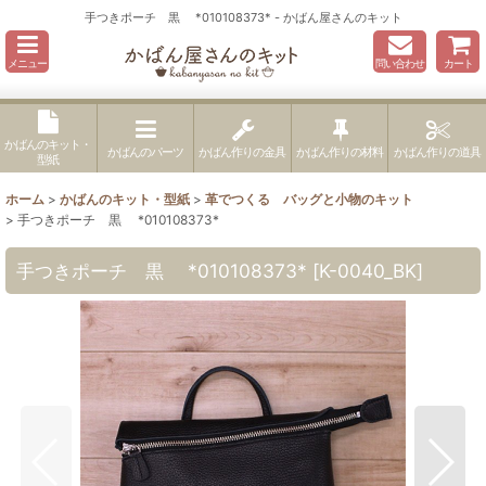
手つきポーチ 黒 *010108373* - かばん屋さんのキット
メニュー
問い合わせ
カート
かばんのキット・
かばんのパーツ
かばん作りの金具
かばん作りの材料
かばん作りの道具
型紙
ホーム
>
かばんのキット・型紙
>
革でつくる バッグと小物のキット
>
手つきポーチ 黒 *010108373*
手つきポーチ 黒 *010108373*
[
K-0040_BK
]