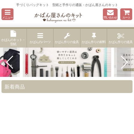
手づくりバッグキット 型紙と手作りの通販 - かばん屋さんのキット
メニュー
問い合わせ
カート
かばんのキット・
かばんのパーツ
かばん作りの金具
かばん作りの材料
かばん作りの道具
型紙
新着商品