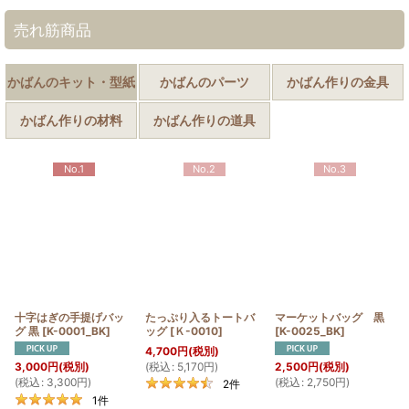
売れ筋商品
かばんのキット・型紙
かばんのパーツ
かばん作りの金具
かばん作りの材料
かばん作りの道具
No.1
No.2
No.3
十字はぎの手提げバッ
たっぷり入るトートバ
マーケットバッグ 黒
グ 黒
[
K-0001_BK
]
ッグ
[
Ｋ-0010
]
[
K-0025_BK
]
4,700
円
(税別)
(
税込
:
5,170
円
)
3,000
円
(税別)
2,500
円
(税別)
(
税込
:
3,300
円
)
(
税込
:
2,750
円
)
2
件
1
件