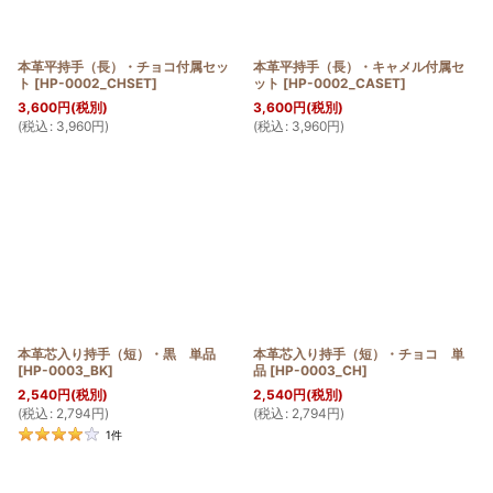
本革平持手（長）・チョコ付属セッ
本革平持手（長）・キャメル付属セ
ト
[
HP-0002_CHSET
]
ット
[
HP-0002_CASET
]
3,600
円
(税別)
3,600
円
(税別)
(
税込
:
3,960
円
)
(
税込
:
3,960
円
)
本革芯入り持手（短）・黒 単品
本革芯入り持手（短）・チョコ 単
[
HP-0003_BK
]
品
[
HP-0003_CH
]
2,540
円
(税別)
2,540
円
(税別)
(
税込
:
2,794
円
)
(
税込
:
2,794
円
)
1
件