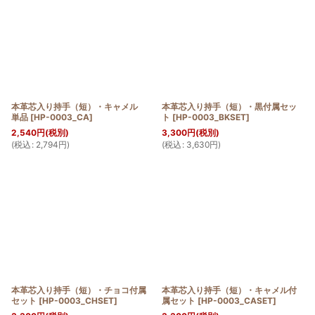
本革芯入り持手（短）・キャメル
本革芯入り持手（短）・黒付属セッ
単品
[
HP-0003_CA
]
ト
[
HP-0003_BKSET
]
2,540
円
(税別)
3,300
円
(税別)
(
税込
:
2,794
円
)
(
税込
:
3,630
円
)
本革芯入り持手（短）・チョコ付属
本革芯入り持手（短）・キャメル付
セット
[
HP-0003_CHSET
]
属セット
[
HP-0003_CASET
]