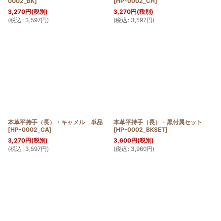
0002_BK
]
[
HP-0002_CH
]
3,270
円
(税別)
3,270
円
(税別)
(
税込
:
3,597
円
)
(
税込
:
3,597
円
)
本革平持手（長）・キャメル 単品
本革平持手（長）・黒付属セット
[
HP-0002_CA
]
[
HP-0002_BKSET
]
3,270
円
(税別)
3,600
円
(税別)
(
税込
:
3,597
円
)
(
税込
:
3,960
円
)