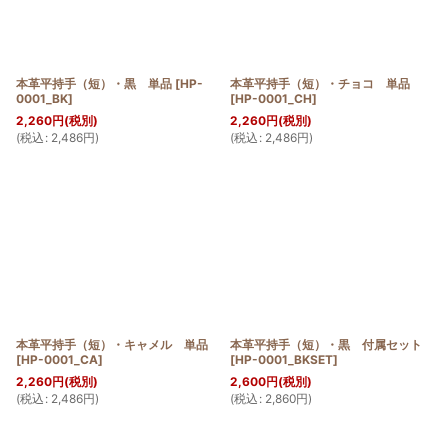
並び順
:
絞り込む
本革平持手（短）・黒 単品
[
HP-
本革平持手（短）・チョコ 単品
0001_BK
]
[
HP-0001_CH
]
2,260
円
(税別)
2,260
円
(税別)
(
税込
:
2,486
円
)
(
税込
:
2,486
円
)
本革平持手（短）・キャメル 単品
本革平持手（短）・黒 付属セット
[
HP-0001_CA
]
[
HP-0001_BKSET
]
2,260
円
(税別)
2,600
円
(税別)
(
税込
:
2,486
円
)
(
税込
:
2,860
円
)