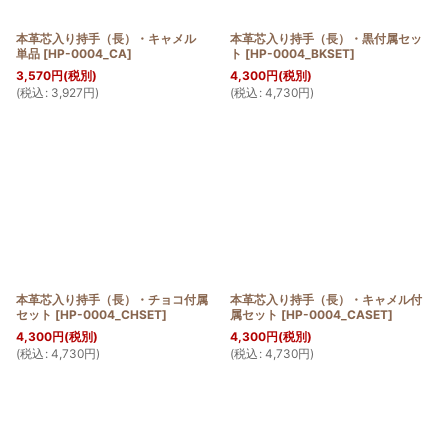
本革芯入り持手（長）・キャメル
本革芯入り持手（長）・黒付属セッ
単品
[
HP-0004_CA
]
ト
[
HP-0004_BKSET
]
3,570
円
(税別)
4,300
円
(税別)
(
税込
:
3,927
円
)
(
税込
:
4,730
円
)
本革芯入り持手（長）・チョコ付属
本革芯入り持手（長）・キャメル付
セット
[
HP-0004_CHSET
]
属セット
[
HP-0004_CASET
]
4,300
円
(税別)
4,300
円
(税別)
(
税込
:
4,730
円
)
(
税込
:
4,730
円
)