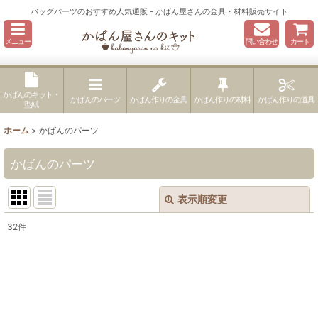
バッグパーツのおすすめ人気通販 - かばん屋さんの金具・材料販売サイト
メニュー
問い合わせ
カート
かばんのキット・
かばんのパーツ
かばん作りの金具
かばん作りの材料
かばん作りの道具
型紙
ホーム
>
かばんのパーツ
かばんのパーツ
表示順変更
閉じる
32
件
サブカテゴリ
:
表示数
: