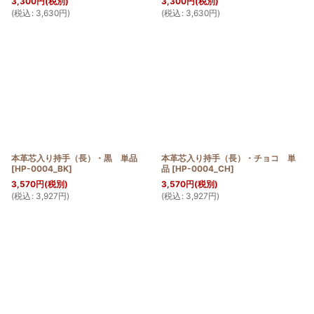
3,300
円
(税別)
3,300
円
(税別)
(
税込
:
3,630
円
)
(
税込
:
3,630
円
)
本革芯入り持手（長）・黒 単品
本革芯入り持手（長）・チョコ 単
[
HP-0004_BK
]
品
[
HP-0004_CH
]
3,570
円
(税別)
3,570
円
(税別)
(
税込
:
3,927
円
)
(
税込
:
3,927
円
)