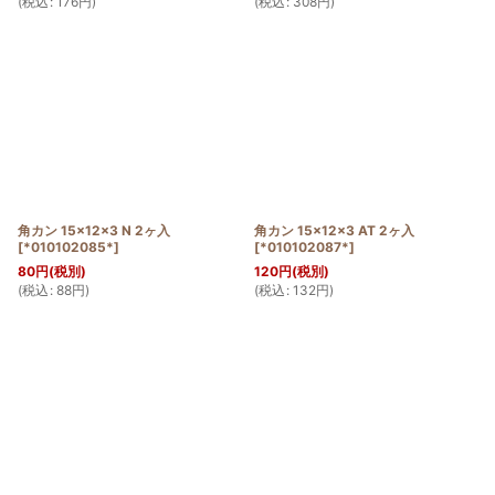
(
税込
:
176
円
)
(
税込
:
308
円
)
角カン 15×12×3 N 2ヶ入
角カン 15×12×3 AT 2ヶ入
[
*010102085*
]
[
*010102087*
]
80
円
(税別)
120
円
(税別)
(
税込
:
88
円
)
(
税込
:
132
円
)