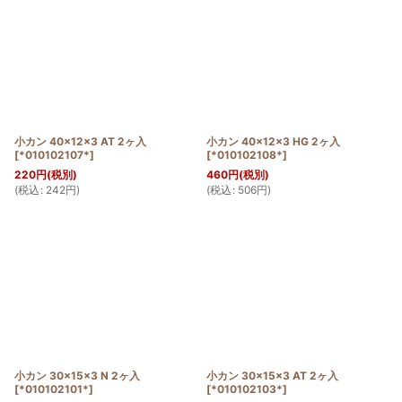
小カン 40×12×3 AT 2ヶ入
小カン 40×12×3 HG 2ヶ入
[
*010102107*
]
[
*010102108*
]
220
円
(税別)
460
円
(税別)
(
税込
:
242
円
)
(
税込
:
506
円
)
小カン 30×15×3 N 2ヶ入
小カン 30×15×3 AT 2ヶ入
[
*010102101*
]
[
*010102103*
]