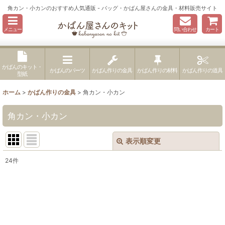
角カン・小カンのおすすめ人気通販 - バッグ・かばん屋さんの金具・材料販売サイト
メニュー
問い合わせ
カート
かばんのキット・
かばんのパーツ
かばん作りの金具
かばん作りの材料
かばん作りの道具
型紙
ホーム
>
かばん作りの金具
>
角カン・小カン
角カン・小カン
表示順変更
閉じる
24
件
表示数
:
並び順
:
絞り込む