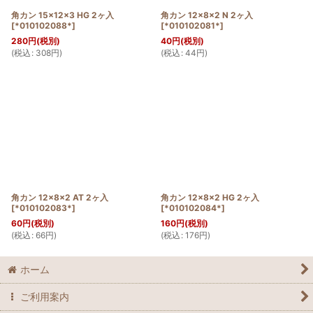
角カン 15×12×3 HG 2ヶ入
角カン 12×8×2 N 2ヶ入
[
*010102088*
]
[
*010102081*
]
280
円
(税別)
40
円
(税別)
(
税込
:
308
円
)
(
税込
:
44
円
)
角カン 12×8×2 AT 2ヶ入
角カン 12×8×2 HG 2ヶ入
[
*010102083*
]
[
*010102084*
]
60
円
(税別)
160
円
(税別)
(
税込
:
66
円
)
(
税込
:
176
円
)
ホーム
ご利用案内