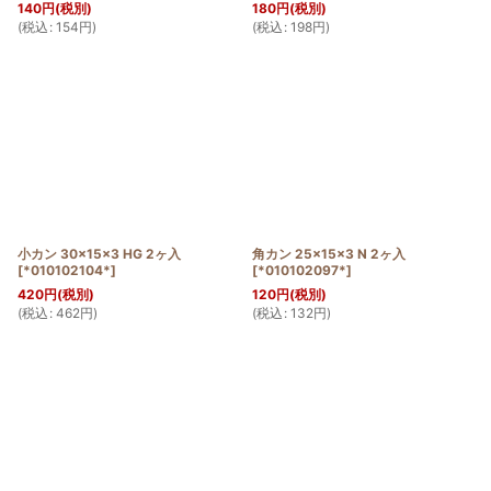
140
円
(税別)
180
円
(税別)
(
税込
:
154
円
)
(
税込
:
198
円
)
小カン 30×15×3 HG 2ヶ入
角カン 25×15×3 N 2ヶ入
[
*010102104*
]
[
*010102097*
]
420
円
(税別)
120
円
(税別)
(
税込
:
462
円
)
(
税込
:
132
円
)