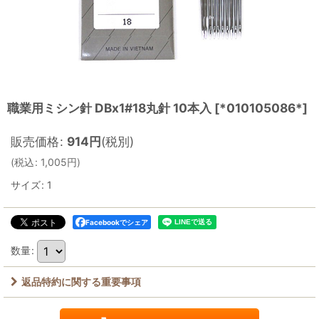
職業用ミシン針 DBx1#18丸針 10本入
[
*010105086*
]
販売価格
:
914
円
(税別)
(
税込
:
1,005
円
)
サイズ
:
1
Facebookでシェア
数量
:
返品特約に関する重要事項