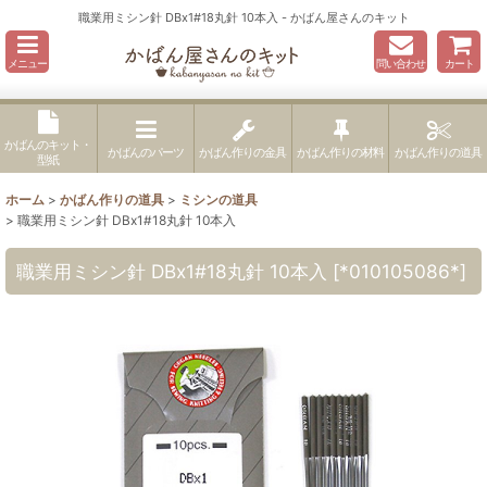
職業用ミシン針 DBx1#18丸針 10本入 - かばん屋さんのキット
メニュー
問い合わせ
カート
かばんのキット・
かばんのパーツ
かばん作りの金具
かばん作りの材料
かばん作りの道具
型紙
ホーム
>
かばん作りの道具
>
ミシンの道具
>
職業用ミシン針 DBx1#18丸針 10本入
職業用ミシン針 DBx1#18丸針 10本入
[
*010105086*
]