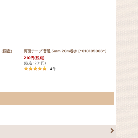
用（国産）
両面テープ 普通 5mm 20m巻き
[
*010105006*
]
210
円
(税別)
(
税込
:
231
円
)
4
件