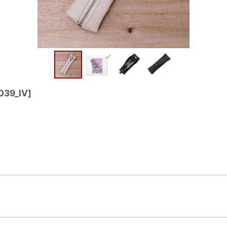
039_IV
]