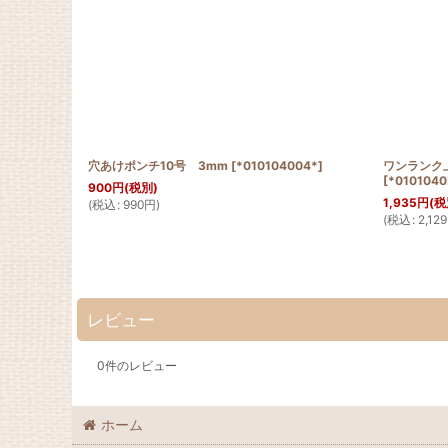
穴あけポンチ10号 3mm
[
*010104004*
]
ワンランク
[
*0101040
900
円
(税別)
1,935
円
(税
(
税込
:
990
円
)
(
税込
:
2,129
レビュー
0
件のレビュー
ホーム