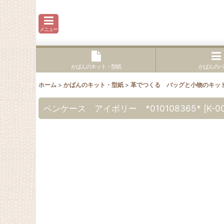
メニュー
かばんのキット・型紙
かばんのパ
ホーム
>
かばんのキット・型紙
>
革でつくる バッグと小物のキッ
ペンケース アイボリー *010108365*
[
K-0