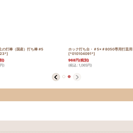
上の打棒（国産）打ち棒 #5
ホック打ち台・＃5×＃8050専用打皿
23*
]
[
*010104091*
]
別)
968
円
(税別)
円
)
(
税込
:
1,065
円
)