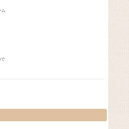
ーム
ので