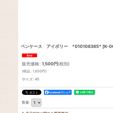
ペンケース アイボリー *010108365*
[
K-0
販売価格
:
1,500
円
(税別)
(
税込
:
1,650
円
)
サイズ
:
45
Facebookでシェア
数量
: