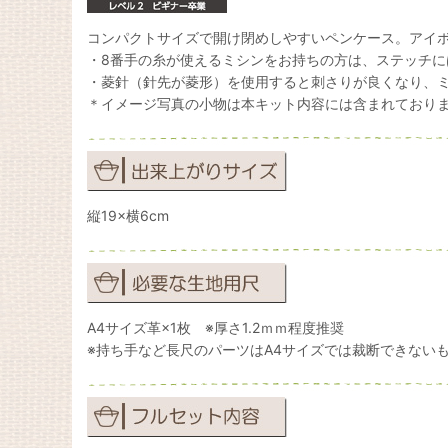
コンパクトサイズで開け閉めしやすいペンケース。アイボ
・8番手の糸が使えるミシンをお持ちの方は、ステッチに
・菱針（針先が菱形）を使用すると刺さりが良くなり、
＊イメージ写真の小物は本キット内容には含まれており
縦19×横6cm
A4サイズ革×1枚 ※厚さ1.2ｍｍ程度推奨
※持ち手など長尺のパーツはA4サイズでは裁断できない