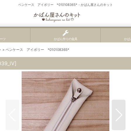
ペンケース アイボリー *010108365* - かばん屋さんのキット
ーツ
かばん作りの金具
かば
ト
>
ペンケース アイボリー *010108365*
039_IV
]