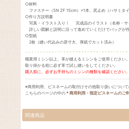
○材料
ファスナー（5N ZF 15cm）×1本、尻止め（ハサミタイ
○作り方説明書
写真・イラスト入り！ 完成品のイラスト（名称・サ
詳しい図解と説明に沿って進めていくだけでバッグが
○型紙
2枚（縫い代込みの原寸大、厚紙でカット済み）
職業用ミシン以上、革が縫えるミシンをご使用ください
取り掛かる前に必ず革で試し縫いをしてください。
購入前に、必ずお手持ちのミシンの種類を確認ください
※商用利用、ピスネームの取付けその他取り扱いについて
こちらのページの中の
＊商用利用・指定ピスネームのご
関連商品