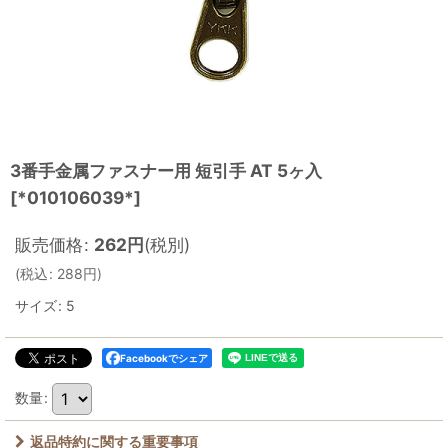
3番手金属ファスナー用 短引手 AT 5ヶ入
[
*010106039*
]
販売価格
:
262
円
(税別)
(
税込
:
288
円
)
サイズ
:
5
Facebookでシェア
数量
:
返品特約に関する重要事項