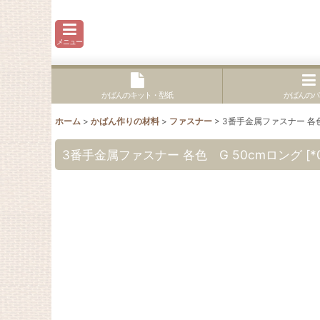
メニュー
かばんのキット・型紙
かばんのパ
ホーム
>
かばん作りの材料
>
ファスナー
>
3番手金属ファスナー 各色
3番手金属ファスナー 各色 G 50cmロング
[
*