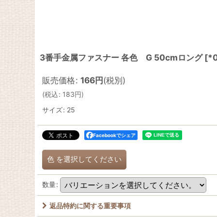
3番手金属ファスナー 各色 G 50cmロング
[
*
販売価格
:
166
円
(税別)
(
税込
:
183
円
)
サイズ
:
25
Facebookでシェア
色
を選択してください
数量
:
返品特約に関する重要事項