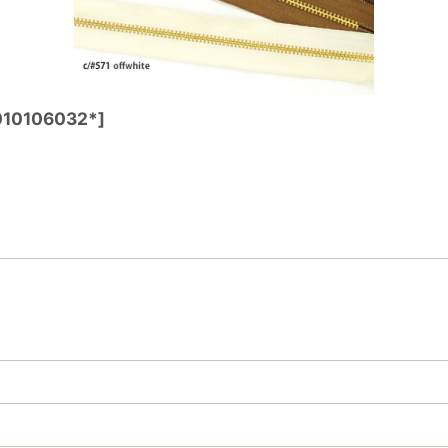
010106032*
]