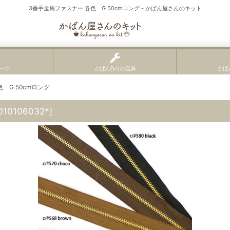
3番手金属ファスナー 各色 G 50cmロング - かばん屋さんのキット
ーツ
かばん作りの金具
かば
 G 50cmロング
010106032*
]