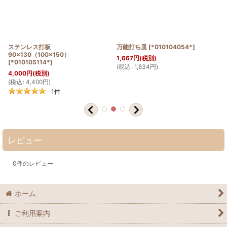
ステンレス打板
万能打ち皿
[
*010104054*
]
90×130（100×150）
1,667
円
(税別)
[
*010105114*
]
(
税込
:
1,834
円
)
(
4,000
円
(税別)
(
税込
:
4,400
円
)
1
件
レビュー
0
件のレビュー
ホーム
ご利用案内