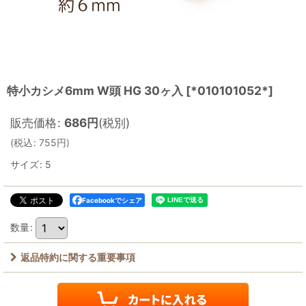
特小カシメ6mm W頭 HG 30ヶ入
[
*010101052*
]
販売価格
:
686
円
(税別)
(
税込
:
755
円
)
サイズ
:
5
Facebookでシェア
数量
:
返品特約に関する重要事項