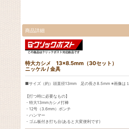
商品詳細
特大カシメ 13×8.5mm（30セット）
ニッケル / 金具
■サイズ（約）頭直径13mm 足の長さ8.5mm ※画像
【打つ時に必要なもの】
・特大13mmカシメ打棒
・12号（3.6mm）ポンチ
・ハンマー
・ゴム板付き打ち台(あると大変便利です)