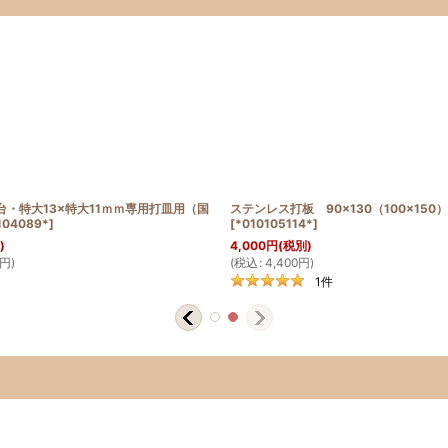
台・特大13×特大11ｍｍ専用打皿用（国
ステンレス打板 90×130（100×150）
104089*
]
[
*010105114*
]
)
4,000
円
(税別)
円
)
(
税込
:
4,400
円
)
1
件