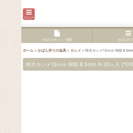
メニュー
かばんのキット・型紙
かばんのパ
ホーム
>
かばん作りの金具
>
カシメ
>
特大カシメ13ｍｍ W頭 8.5mm
特大カシメ13ｍｍ W頭 8.5mm N 30ヶ入
[
*01