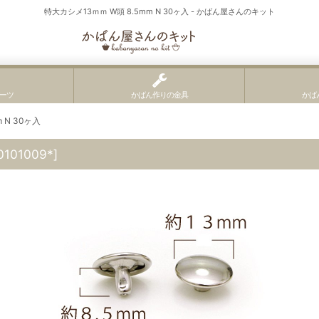
特大カシメ13ｍｍ W頭 8.5mm N 30ヶ入 - かばん屋さんのキット
ーツ
かばん作りの金具
かば
 N 30ヶ入
0101009*
]