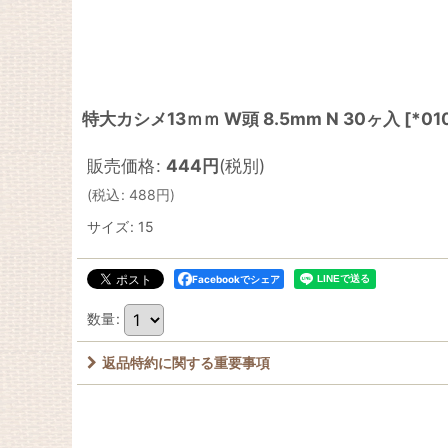
特大カシメ13ｍｍ W頭 8.5mm N 30ヶ入
[
*01
販売価格
:
444
円
(税別)
(
税込
:
488
円
)
サイズ
:
15
Facebookでシェア
数量
:
返品特約に関する重要事項