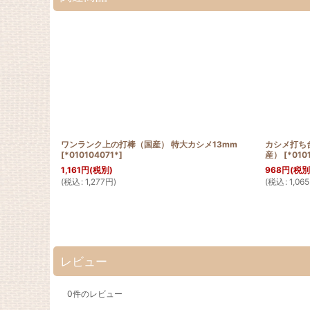
4005*
]
ワンランク上の打棒（国産） 特大カシメ13mm
カシメ打ち
[
*010104071*
]
産）
[
*010
1,161
円
(税別)
968
円
(税別
(
税込
:
1,277
円
)
(
税込
:
1,065
レビュー
0
件のレビュー