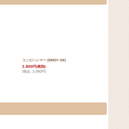
コンビハンマー
[
BM01-09
]
2,800
円
(税別)
(
税込
:
3,080
円
)