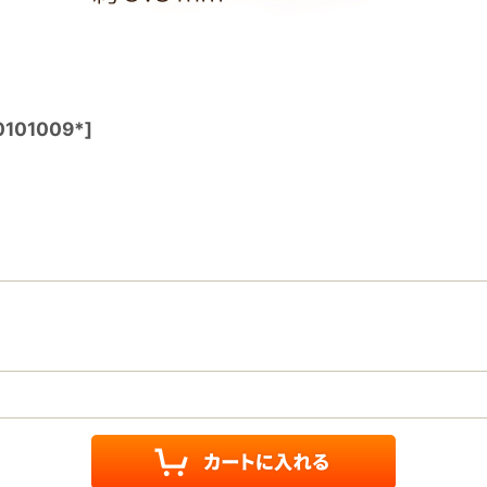
0101009*
]