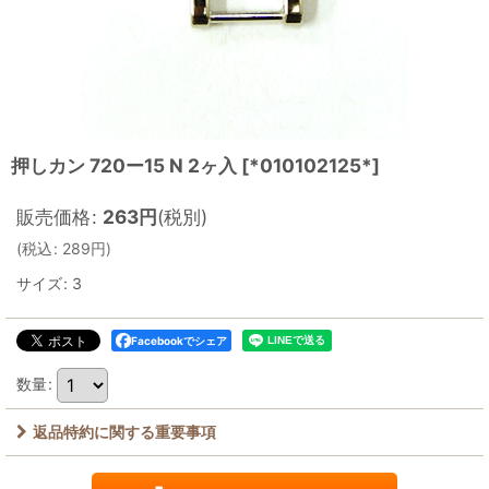
押しカン 720ー15 N 2ヶ入
[
*010102125*
]
販売価格
:
263
円
(税別)
(
税込
:
289
円
)
サイズ
:
3
Facebookでシェア
数量
:
返品特約に関する重要事項