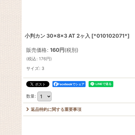
小判カン 30×8×3 AT 2ヶ入
[
*010102071*
]
販売価格
:
160
円
(税別)
(
税込
:
176
円
)
サイズ
:
3
Facebookでシェア
数量
:
返品特約に関する重要事項