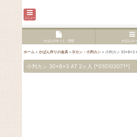
メニュー
かばんのキット・型紙
かばんのパ
ホーム
>
かばん作りの金具
>
Dカン・小判カン
>
小判カン 30×8×3 
小判カン 30×8×3 AT 2ヶ入
[
*010102071*
]