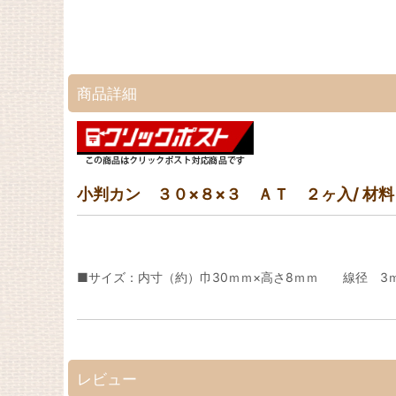
商品詳細
小判カン ３０×８×３ ＡＴ ２ヶ入/ 材
■サイズ：内寸（約）巾30ｍｍ×高さ8ｍｍ 線径 3
レビュー