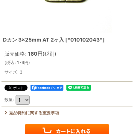
Dカン 3×25mm AT 2ヶ入
[
*010102043*
]
販売価格
:
160
円
(税別)
(
税込
:
176
円
)
サイズ
:
3
Facebookでシェア
数量
:
返品特約に関する重要事項