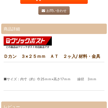
お問い合わせ
商品詳細
Ｄカン ３×２５ｍｍ ＡＴ ２ヶ入/ 材料・金具
■サイズ：内寸（約）巾25ｍｍ×高さ17ｍｍ 線径 3ｍｍ
レビュー