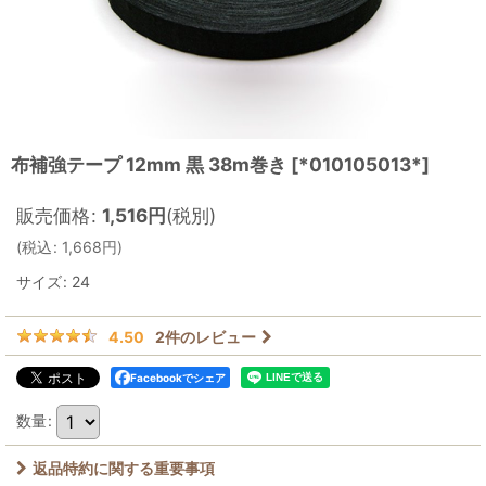
布補強テープ 12mm 黒 38m巻き
[
*010105013*
]
販売価格
:
1,516
円
(税別)
(
税込
:
1,668
円
)
サイズ
:
24
2
件のレビュー
4.50
Facebookでシェア
数量
:
返品特約に関する重要事項