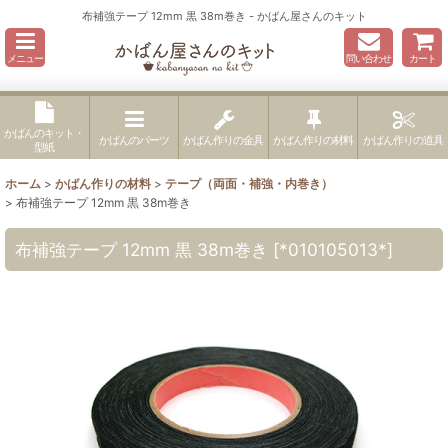
布補強テープ 12mm 黒 38m巻き - かばん屋さんのキット
メニュー
問い合わせ
カート
かばんのキット・
かばんのパーツ
かばん作りの金具
かばん作りの材料
かばん作りの道具
型紙
ホーム
>
かばん作りの材料
>
テープ（両面・補強・内巻き）
>
布補強テープ 12mm 黒 38m巻き
布補強テープ 12mm 黒 38m巻き
[
*010105013*
]