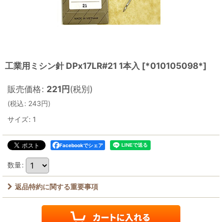
工業用ミシン針 DPx17LR#21 1本入
[
*010105098*
]
販売価格
:
221
円
(税別)
(
税込
:
243
円
)
サイズ
:
1
Facebookでシェア
数量
:
返品特約に関する重要事項