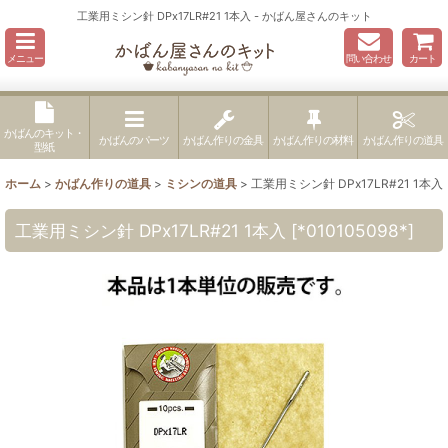
工業用ミシン針 DPx17LR#21 1本入 - かばん屋さんのキット
メニュー
問い合わせ
カート
かばんのキット・
かばんのパーツ
かばん作りの金具
かばん作りの材料
かばん作りの道具
型紙
ホーム
>
かばん作りの道具
>
ミシンの道具
>
工業用ミシン針 DPx17LR#21 1本入
工業用ミシン針 DPx17LR#21 1本入
[
*010105098*
]