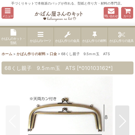
手づくりキットで本格派のバッグが作れる、型紙と作り方・材料の専門店。
メニュー
問い合わせ
カート
かばんのキット・
かばんのパーツ
かばん作りの金具
かばん作りの材料
かばん作りの道具
型紙
ホーム
>
かばん作りの材料
>
口金
>
68くし親子 9.5ｍｍ玉 ATS
68くし親子 9.5ｍｍ玉 ATS
[
*010103162*
]