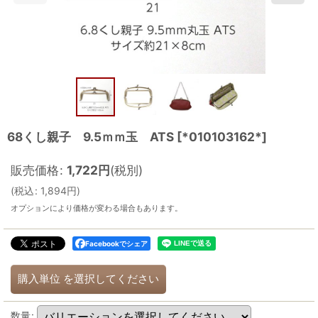
68くし親子 9.5ｍｍ玉 ATS
[
*010103162*
]
販売価格
:
1,722
円
(税別)
(
税込
:
1,894
円
)
オプションにより価格が変わる場合もあります。
Facebookでシェア
購入単位
を選択してください
数量
: