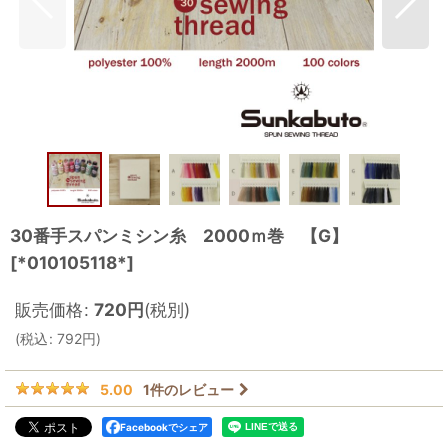
30番手スパンミシン糸 2000ｍ巻 【G】
[
*010105118*
]
販売価格
:
720
円
(税別)
(
税込
:
792
円
)
1
件のレビュー
5.00
Facebookでシェア