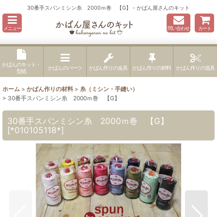
30番手スパンミシン糸 2000ｍ巻 【G】 - かばん屋さんのキット
メニュー
問い合わせ
カート
かばんのキット・
かばんのパーツ
かばん作りの金具
かばん作りの材料
かばん作りの道具
型紙
ホーム
>
かばん作りの材料
>
糸（ミシン・手縫い）
>
30番手スパンミシン糸 2000ｍ巻 【G】
30番手スパンミシン糸 2000ｍ巻 【G】
[
*010105118*
]