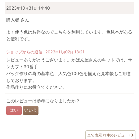
2023
10
31
14:40
年
月
日
購入者
さん
よく使う色はお得なのでこちらを利用しています。色見本がある
と便利です。
ショップからの返信
2023
11
02
13:21
年
月
日
レビューありがとうございます。かばん屋さんのキットでは、サ
ンカブト30番手
バッグ作りの為の基本色、人気色100色を揃えた見本帳もご用意
しております。
作品作りにお役立てください。
このレビューは参考になりましたか？
はい
いいえ
全て表示
(1件のレビュー)