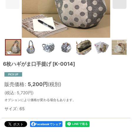
6枚ハギがま口手提げ
[
K-0014
]
販売価格
:
5,200
円
(税別)
(
税込
:
5,720
円
)
オプションにより価格が変わる場合もあります。
サイズ
:
65
Facebookでシェア