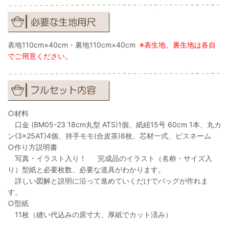
表地110cm×40cm・裏地110cm×40cm
※表生地、裏生地は各自
でご用意ください。
○材料
口金 (BM05-23 18cm丸型 ATS)1個、紙紐15号 60cm 1本、丸カ
ン(3×25AT)4個、持手モモ(合皮茶)8枚、芯材一式、ピスネーム
○作り方説明書
写真・イラスト入り！ 完成品のイラスト（名称・サイズ入
り）型紙と必要枚数、必要な道具がわかります。
詳しい図解と説明に沿って進めていくだけでバッグが作れま
す。
○型紙
11枚（縫い代込みの原寸大、厚紙でカット済み）