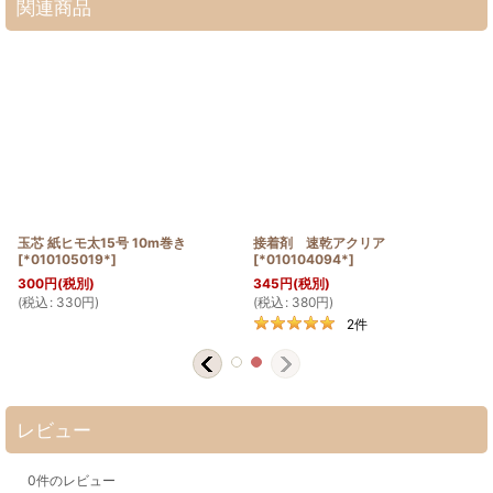
関連商品
玉芯 紙ヒモ太15号 10m巻き
接着剤 速乾アクリア
[
*010105019*
]
[
*010104094*
]
300
円
(税別)
345
円
(税別)
(
税込
:
330
円
)
(
税込
:
380
円
)
2
件
レビュー
0
件のレビュー