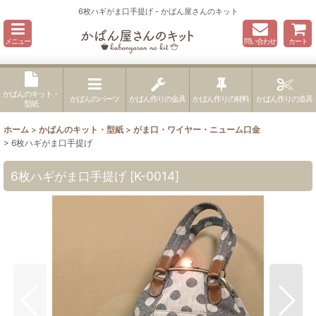
6枚ハギがま口手提げ - かばん屋さんのキット
メニュー
問い合わせ
カート
かばんのキット・
かばんのパーツ
かばん作りの金具
かばん作りの材料
かばん作りの道具
型紙
ホーム
>
かばんのキット・型紙
>
がま口・ワイヤー・ニューム口金
>
6枚ハギがま口手提げ
6枚ハギがま口手提げ
[
K-0014
]