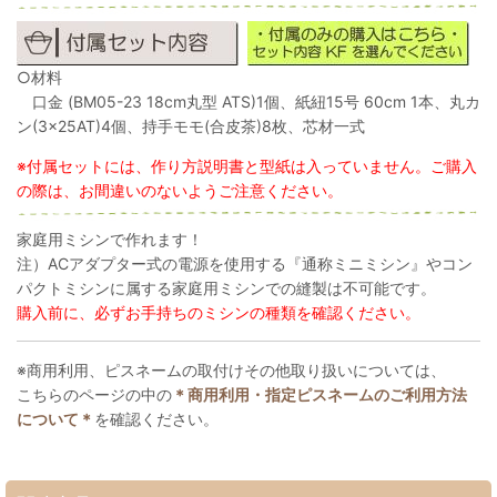
○材料
口金 (BM05-23 18cm丸型 ATS)1個、紙紐15号 60cm 1本、丸カ
ン(3×25AT)4個、持手モモ(合皮茶)8枚、芯材一式
※付属セットには、作り方説明書と型紙は入っていません。ご購入
の際は、お間違いのないようご注意ください。
家庭用ミシンで作れます！
注）ACアダプター式の電源を使用する『通称ミニミシン』やコン
パクトミシンに属する家庭用ミシンでの縫製は不可能です。
購入前に、必ずお手持ちのミシンの種類を確認ください。
※商用利用、ピスネームの取付けその他取り扱いについては、
こちらのページの中の
＊商用利用・指定ピスネームのご利用方法
について＊
を確認ください。