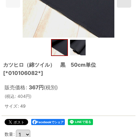
カツヒロ（綿ツイル） 黒 50cm単位
[
*010106082*
]
販売価格
:
367
円
(税別)
(
税込
:
404
円
)
サイズ
:
49
Facebookでシェア
数量
: