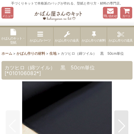
手づくりキットで本格派のバッグが作れる、型紙と作り方・材料の専門店。
メニュー
問い合わせ
カート
かばんのキット・
かばんのパーツ
かばん作りの金具
かばん作りの材料
かばん作りの道具
型紙
ホーム
>
かばん作りの材料
>
生地
>
カツヒロ（綿ツイル） 黒 50cm単位
カツヒロ（綿ツイル） 黒 50cm単位
[
*010106082*
]