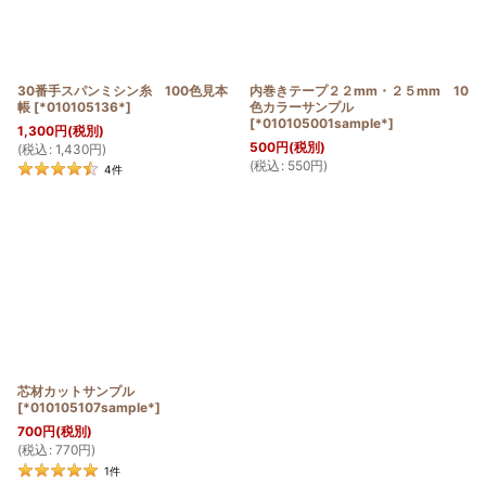
30番手スパンミシン糸 100色見本
内巻きテープ２２mm・２５mm 10
帳
[
*010105136*
]
色カラーサンプル
[
*010105001sample*
]
1,300
円
(税別)
500
円
(税別)
(
税込
:
1,430
円
)
(
税込
:
550
円
)
4
件
芯材カットサンプル
[
*010105107sample*
]
700
円
(税別)
(
税込
:
770
円
)
1
件