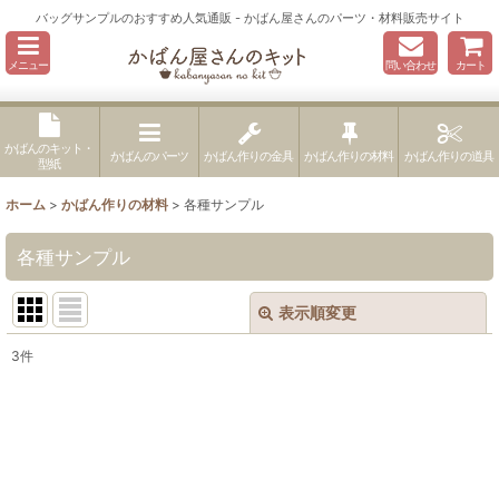
バッグサンプルのおすすめ人気通販 - かばん屋さんのパーツ・材料販売サイト
メニュー
問い合わせ
カート
かばんのキット・
かばんのパーツ
かばん作りの金具
かばん作りの材料
かばん作りの道具
型紙
ホーム
>
かばん作りの材料
>
各種サンプル
各種サンプル
表示順変更
閉じる
3
件
表示数
:
並び順
:
絞り込む