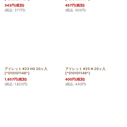
343
円
(税別)
457
円
(税別)
(
税込
:
377
円
)
(
税込
:
503
円
)
アイレット #23 HG 20ヶ入
アイレット #25 N 20ヶ入
[
*010101148*
]
[
*010101149*
]
1,657
円
(税別)
400
円
(税別)
(
税込
:
1,823
円
)
(
税込
:
440
円
)