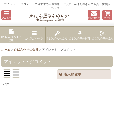
アイレット・グロメットのおすすめ人気通販 - バッグ・かばん屋さんの金具・材料販
売サイト
メニュー
問い合わせ
カート
かばんのキット・
かばんのパーツ
かばん作りの金具
かばん作りの材料
かばん作りの道具
型紙
ホーム
>
かばん作りの金具
>
アイレット・グロメット
アイレット・グロメット
表示順変更
閉じる
27
件
表示数
:
並び順
: