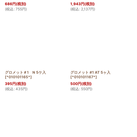
686
円
(税別)
1,943
円
(税別)
(
税込
:
755
円
)
(
税込
:
2,137
円
)
グロメット＃1 N 5ケ入
グロメット #1 AT 5ヶ入
[
*010101165*
]
[
*010101167*
]
395
円
(税別)
500
円
(税別)
(
税込
:
435
円
)
(
税込
:
550
円
)