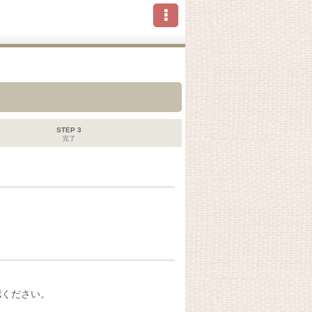
STEP 3
完了
認ください。