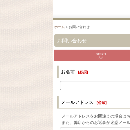
ホーム
>
お問い合わせ
お問い合わせ
STEP 1
入力
お名前
[
必須
]
メールアドレス
[
必須
]
メールアドレスをお間違えの場合は
また、弊店からのお返事が迷惑メー